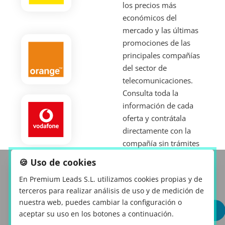
los precios más
económicos del
mercado y las últimas
promociones de las
principales compañías
del sector de
telecomunicaciones.
Consulta toda la
información de cada
oferta y contrátala
directamente con la
compañía sin trámites
tediosos ni largas
🍪 Uso de cookies
esperas. Accede a las
En Premium Leads S.L. utilizamos cookies propias y de
mejores promociones
terceros para realizar análisis de uso y de medición de
para contratarlas online.
nuestra web, puedes cambiar la configuración o
VER OFERTAS
aceptar su uso en los botones a continuación.