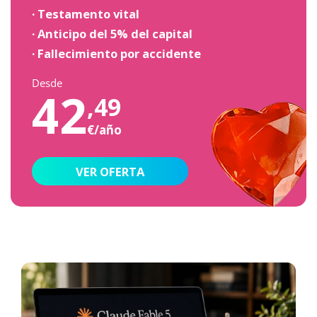
· Testamento vital
· Anticipo del 5% del capital
· Fallecimiento por accidente
Desde
42
,49
€/año
VER OFERTA