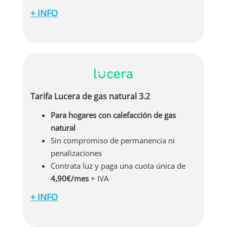
+ INFO
Lucera te trae esta oferta en gas natural para
viviendas que no cuentan con calefacción.
Contrata el gas junto con la luz en esta
compañía y obtén energía 100% renovable
mientras pagas una única cuota de 4,90€ al
mes + IVA. Sin permanencias ni papeleos.
Tarifa Lucera de gas natural 3.2
Para hogares con calefacción de gas
natural
Sin compromiso de permanencia ni
penalizaciones
Contrata luz y paga una cuota única de
4,90€/mes
+ IVA
+ INFO
Si dispones de calefacción de gas natural en tu
vivienda, esta es la tarifa de gas que necesitas.