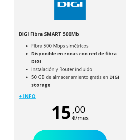
DIGI Fibra SMART 500Mb
Fibra 500 Mbps simétricos
Disponible en zonas con red de fibra
DIGI
Instalación y Router incluido
50 GB de almacenamiento gratis en
DIGI
storage
+ INFO
El paquete básico con la fibra SMART de DIGI
15
,00
está disponible para aquellos que residan
dentro de la zona de cobertura de la red de
€/mes
fibra propia de la marca. De esta manera, por
una cuota muy reducida podrás disfrutar de
una potente conexión a Internet con 500 Mb