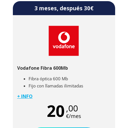
meses!
3 meses, después 30€
Vodafone Fibra 600Mb
Fibra óptica 600 Mb
Fijo con llamadas ilimitadas
+ INFO
Si necesitas navegar a una gran velocidad de tu
20
,00
conexión de internet en casa al mejor precio,
tienes una oferta de fibra de 600 Mb que te
€/mes
permitirán conectar hasta 15 dispositivos de
forma simultánea. Sin olvidar la línea fija