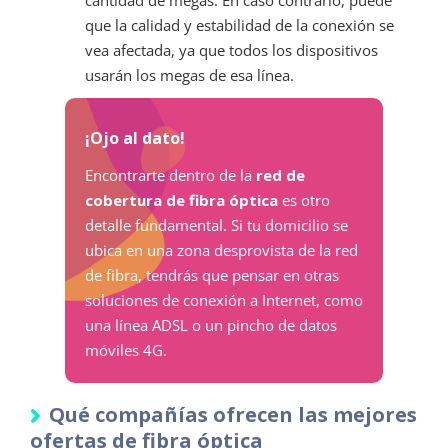
que la calidad y estabilidad de la conexión se
vea afectada, ya que todos los dispositivos
usarán los megas de esa línea.
¡Ojo al dato!
Encontrarte dentro de la
red de
cobertura de fibra óptica
es otro
detalle fundamental. Si tu domicilio se
ubica en una zona desprovista de la red
de fibra, tendrás que pensar en otras
soluciones de conexión a Internet, como
una línea ADSL o un pincho de datos
móviles 4G.
Qué compañías ofrecen las mejores
ofertas de fibra óptica