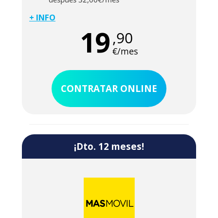
+ INFO
La oferta más básica de fibra óptica de Yoigo
19
,90
arranca con 300 Mb de velocidad para que
navegues lo que quieras y siempre a velocidad
€/mes
real. Además, tendrás línea de teléfono fijo con
llamadas infinitas a otros fijos nacionales. Y por
supuesto, sin pagar costes adicionales por el
CONTRATAR ONLINE
alta de línea ni por la instalación.
¡Dto. 12 meses!