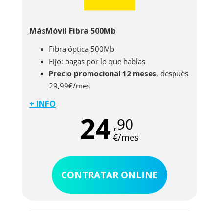
MásMóvil Fibra 500Mb
Fibra óptica 500Mb
Fijo: pagas por lo que hablas
Precio promocional 12 meses
, después
29,99€/mes
+ INFO
Este pack MásMóvil fibra 500 Mb te ofrece 500
24
,90
Mb de bajada y 100 Mb de subida. Es lo tuyo si
quieres una velocidad buena de conexión y a
€/mes
precio de ahorro. Además puedes conectarte a
la red desde cualquiera de tus dispositivos. Si
no tienes opción a fibra óptica, siempre puedes
CONTRATAR ONLINE
contratar esta oferta en su versión ADSL, con
hasta 20 Mb de bajada. Además MásMóvil
también ofrece este paquete con una velocidad
de 1 Gb, ¡ahora al precio de 500 Mb durante 3