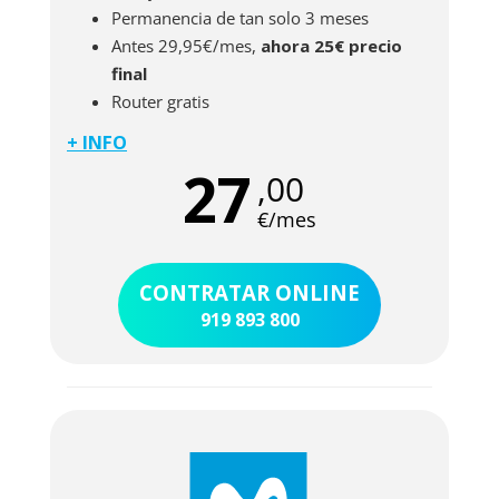
Permanencia de tan solo 3 meses
Antes 29,95€/mes,
ahora 25€ precio
final
Router gratis
+ INFO
La oferta de 600 Mb de fibra óptica de Lowi te
27
,00
permite disfrutar de la red de fibra óptica de
Vodafone a un precio más bajo. Podrás
€/mes
conectar hasta 5 dispositivos a la vez a una
velocidad simétrica, es decir, con la misma
CONTRATAR ONLINE
velocidad en la subida de archivos que en
919 893 800
descarga. Podrás teletrabajar desde tu
domicilio, jugar online con tu consola
conectada por cable y visualizar contenido en
4K. Además, la permanencia es de tan solo 3
meses. El router es gratuito, así como también
lo es la instalación si cumples con la
permanencia establecida y si no es preciso que