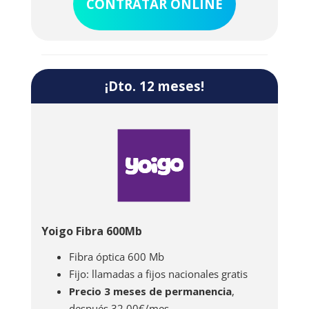
CONTRATAR ONLINE
para navegar a toda velocidad. Esta oferta
incluye router y 50 GB de almacenamiento
gratis.
¡Dto. 12 meses!
Yoigo Fibra 600Mb
Fibra óptica 600 Mb
Fijo: llamadas a fijos nacionales gratis
Precio 3 meses de permanencia
,
después 32,00€/mes