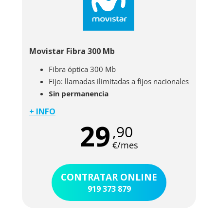
un técnico intervenga.
Movistar Fibra 300 Mb
Fibra óptica 300 Mb
Fijo: llamadas ilimitadas a fijos nacionales
Sin permanencia
+ INFO
Movistar fibra
300 Mb
te garantiza una
29
,90
conexión de alta calidad y con la velocidad real
que tienes contratada. La
Fibra 300 Mb de
€/mes
Movistar
está ofertada en modalidad
simétrica. Las ofertas de fibra de Movistar
CONTRATAR ONLINE
brindan una conexión impecable y una amplia
919 373 879
cobertura, siempre con la calidad de servicio
del mayor proveedor de internet con una larga
experiencia en el sector.