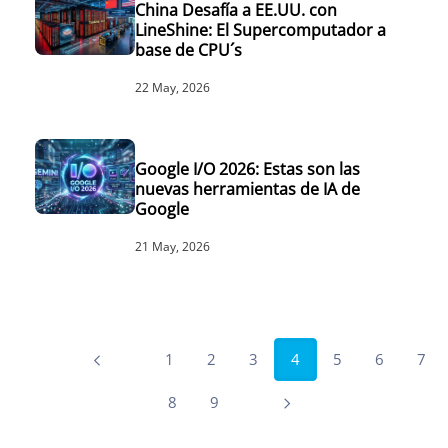
China Desafía a EE.UU. con
LineShine: El Supercomputador a
base de CPU´s
22 May, 2026
Google I/O 2026: Estas son las
nuevas herramientas de IA de
Google
21 May, 2026
1
2
3
4
5
6
7
8
9