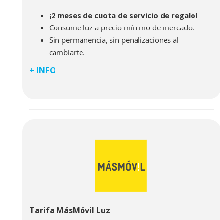
¡2 meses de cuota de servicio de regalo!
Consume luz a precio mínimo de mercado.
Sin permanencia, sin penalizaciones al
cambiarte.
+ INFO
Con la tarifa LuzDosTres podrás pagar el mismo
precio del kilowatio por el que se compra la energía
en el mercado mayorista, y un pequeño margen de
cuota de servicio. Solamente pagarás tres detalles.
Uno: la luz que consumas a precio mínimo de
mercado. Dos: la potencia contratada como en
cualquier otra compañía. Y tres: una cuota de 6€ al
mes que les permite ofrecer el mejor servicio.
Tarifa MásMóvil Luz