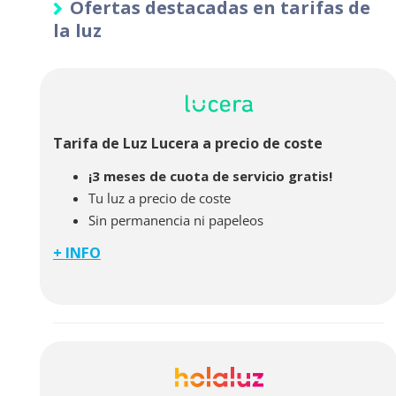
Ofertas destacadas en tarifas de
la luz
Tarifa de Luz Lucera a precio de coste
¡3 meses de cuota de servicio gratis!
Tu luz a precio de coste
Sin permanencia ni papeleos
+ INFO
Con Lucera pagarás siempre el precio mínimo del
mercado por la luz de tu vivienda, más una pequeña
cuota mensual de 4,90€ al mes + IVA que te garantiza
el mejor servicio. Tu energía 100% renovable con la
calidad siempre, pero esta vez consiguiendo el
máximo ahorro en tu factura.