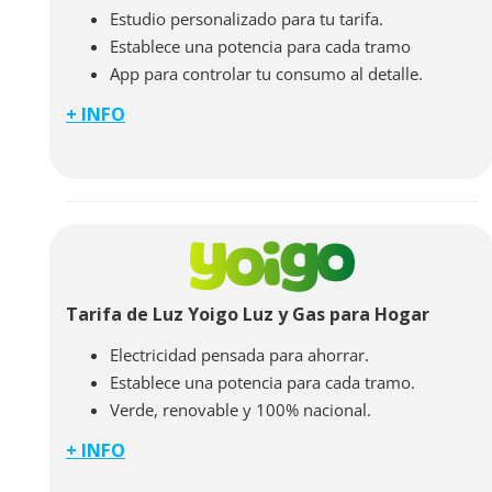
Estudio personalizado para tu tarifa.
Establece una potencia para cada tramo
App para controlar tu consumo al detalle.
+ INFO
Con la tarifa de la luz MásMóvil pagarás el precio al
que compra la energía en el mercado mayorista, y un
pequeño margen con nuestros costes. De esta manera
disfrutarás de
tres precios de la luz diferentes al
día
. De este modo, podrás organizarte para adaptar
tus hábitos de consumo al periodo valle y conseguir el
máximo ahorro cada mes en tu factura de energía.
Tarifa de Luz Yoigo Luz y Gas para Hogar
Electricidad pensada para ahorrar.
Establece una potencia para cada tramo.
Verde, renovable y 100% nacional.
+ INFO
Con la tarifa de la luz Yoigo Luz y Gas pagarás el
precio al que compra la energía en el mercado