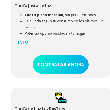
Tarifa Justa de luz
Cuota plana mensual
, sin penalizaciones
Calculada según tu consumo en los últimos 12
meses
Potencia óptima ajustada a tu hogar
+ INFO
La Tarifa Justa te permitirá contar con una tarifa plana
de luz donde no tendrás que estar sujeto a tramos
horarios para tu consumo de energía. La tecnología de
Holaluz permite calcular la mejor cuota para tu caso,
CONTRATAR AHORA
en base a tus hábitos de consumo. Podrás programar
tus lavadoras y electrodomésticos sin miedo a ver tu
factura de la luz a un precio excesivo.
Tarifa de Luz LuzDosTres