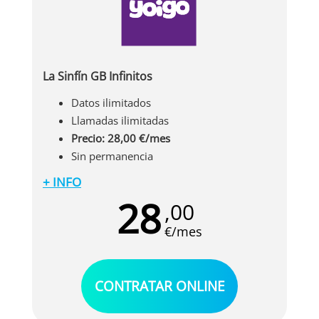
La Sinfín GB Infinitos
Datos ilimitados
Llamadas ilimitadas
Precio: 28,00 €/mes
Sin permanencia
+ INFO
Si buscas una tarifa sin límites ni compromisos,
28
,00
La Sinfín GB Infinitos es perfecta para ti.
Disfruta de llamadas y datos ilimitados para
€/mes
hablar y navegar sin preocuparte por
restricciones ni velocidad. Además, no tiene
permanencia, así que puedes cambiar o
CONTRATAR ONLINE
cancelar cuando quieras. Aprovecha esta oferta
exclusiva al mejor precio.