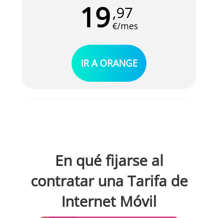
19
,97
siempre para que puedas disfrutar de una
conexión a internet sin problemas y sin
€/mes
necesidad de hacer instalación. Incluye el
router autoinstalable que solo tendrás que
enchufar a la red eléctrica para poder
IR A ORANGE
aprovechar los datos ilimitados de esta oferta.
En qué fijarse al
contratar una Tarifa de
Internet Móvil