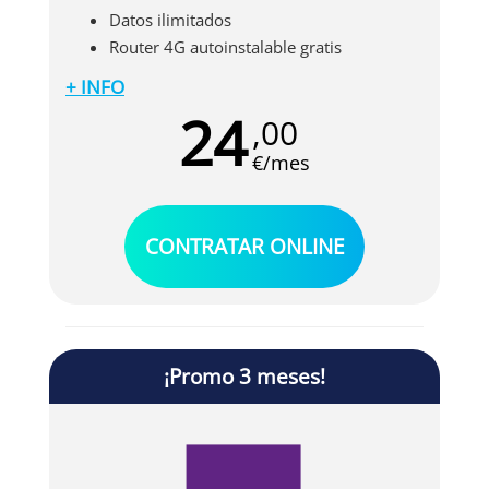
Datos ilimitados
Router 4G autoinstalable gratis
+ INFO
Si necesitas internet para una segunda
24
,00
residencia, en Vodafone tienes un router 4G
para el que no es necesaria instalación. Te lo
€/mes
puedes llevar allá donde no llegue la fibra
óptica y disfruta de una conexión de calidad
con datos ilimitados.
CONTRATAR ONLINE
¡Promo 3 meses!