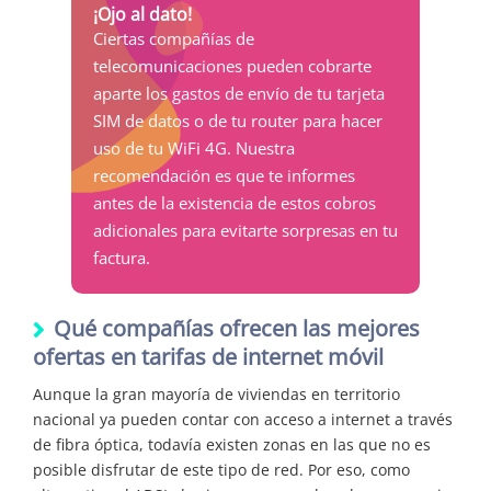
¡Ojo al dato!
Ciertas compañías de
telecomunicaciones pueden cobrarte
aparte los gastos de envío de tu tarjeta
SIM de datos o de tu router para hacer
uso de tu WiFi 4G. Nuestra
recomendación es que te informes
antes de la existencia de estos cobros
adicionales para evitarte sorpresas en tu
factura.
Qué compañías ofrecen las mejores
ofertas en tarifas de internet móvil
Aunque la gran mayoría de viviendas en territorio
nacional ya pueden contar con acceso a internet a través
de fibra óptica, todavía existen zonas en las que no es
posible disfrutar de este tipo de red. Por eso, como