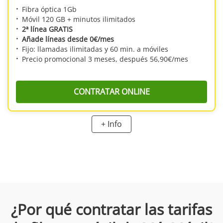
Fibra óptica 1Gb
Móvil 120 GB + minutos ilimitados
2ª línea GRATIS
Añade líneas desde 0€/mes
Fijo: llamadas ilimitadas y 60 min. a móviles
Precio promocional 3 meses, después 56,90€/mes
CONTRATAR ONLINE
+ Info
Consigue la oferta más completa de MásMóvil:
fibra óptica simétrica 1 Gb
a precio de 500 Mb
. Tendrás acceso a la fibra óptica simétrica de alta
velocidad, con 1 Gb tanto de bajada como de subida. Además, la tarifa
móvil tiene llamadas ilimitadas y 200GB para navegar desde el teléfono.
¿Por qué contratar las tarifas