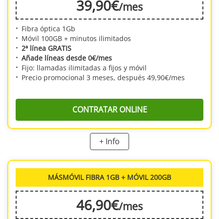
39
,90
€
/mes
Fibra óptica 1Gb
Móvil 100GB + minutos ilimitados
2ª línea GRATIS
Añade líneas desde 0€/mes
Fijo: llamadas ilimitadas a fijos y móvil
Precio promocional 3 meses, después 49,90€/mes
CONTRATAR ONLINE
+ Info
MásMóvil Fibra 1 Gb + Móvil 100GB
te permitirá contar con una conexión a
Internet de calidad y garantías. Y todo a un precio verdaderamente
económico. Además, podrás contar con una línea móvil con 100GB de
datos cada mes y con llamadas ilimitadas. Esta tarifa incluye router WiFi,
MÁSMÓVIL FIBRA 1GB + MÓVIL 200GB
instalación y gastos de envío gratis al solicitar online tu tarifa. Si lo deseas,
podrás contratar un terminal móvil a plazos a un precio muy exclusivo.
Desde él podrás disfrutar con todos los minutos ilimitados y gigas que te
46
,90
€
/mes
ofrece esta tarifa.