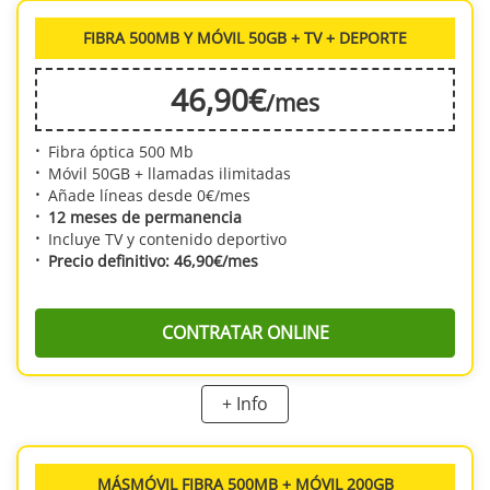
FIBRA 500MB Y MÓVIL 50GB + TV + DEPORTE
46
,90
€
/mes
Fibra óptica 500 Mb
Móvil 50GB + llamadas ilimitadas
Añade líneas desde 0€/mes
12 meses de permanencia
Incluye TV y contenido deportivo
Precio definitivo: 46,90€/mes
CONTRATAR ONLINE
+ Info
te ofrece una conexión rápida y estable con fibra óptica de 500 Mb, junto a
una línea móvil con 50GB de datos y llamadas ilimitadas para que estés
siempre conectado. Además, disfruta de TV y contenido deportivo incluidos
en la oferta. Todo esto por solo 46,90€/mes con 3 meses de permanencia.
MÁSMÓVIL FIBRA 500MB + MÓVIL 200GB
La instalación y envío son gratuitos.