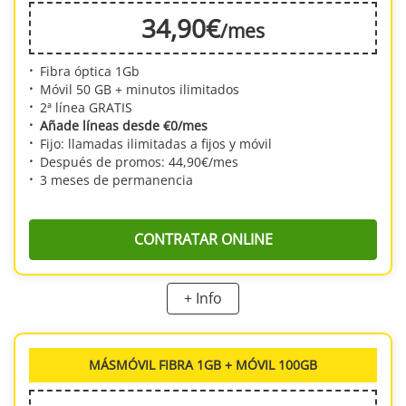
muy exclusivo. Desde él podrás disfrutar con todos los minutos ilimitados y
34
,90
€
/mes
gigas que te ofrece esta tarifa.
Fibra óptica 1Gb
Móvil 50 GB + minutos ilimitados
2ª línea GRATIS
Añade líneas desde €0/mes
Fijo: llamadas ilimitadas a fijos y móvil
Después de promos: 44,90€/mes
3 meses de permanencia
CONTRATAR ONLINE
+ Info
Consigue unas de las ofertas más completas de MásMóvil:
fibra óptica
simétrica 1 Gb a precio de 500 Mb
. Tendrás acceso a la fibra óptica
simétrica de alta velocidad, con 1 Gb tanto de bajada como de subida.
Además, la tarifa móvil tiene llamadas ilimitadas y 50 GB para navegar
MÁSMÓVIL FIBRA 1GB + MÓVIL 100GB
desde el teléfono.