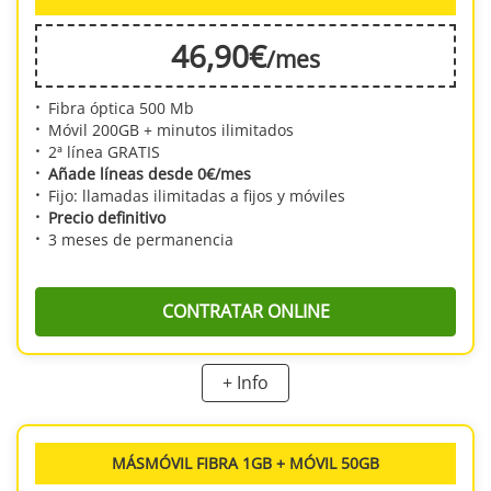
46
,90
€
/mes
Fibra óptica 500 Mb
Móvil 200GB + minutos ilimitados
2ª línea GRATIS
Añade líneas desde 0€/mes
Fijo: llamadas ilimitadas a fijos y móviles
Precio definitivo
3 meses de permanencia
CONTRATAR ONLINE
+ Info
MásMóvil Fibra 500 Mb + Móvil 200GB
te permitirá contar con una
conexión a Internet de calidad y garantías. Y todo a un precio
verdaderamente económico. Además, podrás contar con una línea móvil
con 200 GB de datos cada mes y con llamadas ilimitadas. Esta tarifa
MÁSMÓVIL FIBRA 1GB + MÓVIL 50GB
incluye router WiFi, instalación y gastos de envío gratis al solicitar online tu
tarifa. Si lo deseas, podrás contratar un terminal móvil a plazos a un precio