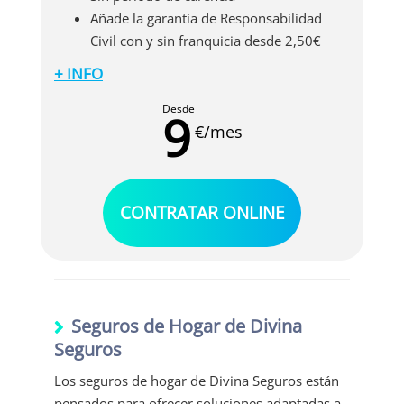
Añade la garantía de Responsabilidad
Civil con y sin franquicia desde 2,50€
+ INFO
Además de lo anterior, este seguro para perros
y gatos también incluye las siguientes
Desde
9
coberturas:
€/mes
Dos videoconsultas al año
Servicio de anestesia
Certificaciones y servicio de orientación
CONTRATAR ONLINE
telefónica
Seguros de Hogar de Divina
Seguros
Los seguros de hogar de Divina Seguros están
pensados para ofrecer soluciones adaptadas a