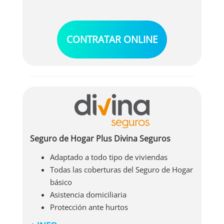
también incluye las siguientes cuestiones:
Defensa jurídica
Protección de bienes refrigerados
CONTRATAR ONLINE
Inhabilitabilidad y/o pago de alquileres.
Roturas de cristales o lozas sanitarias.
Seguro de Hogar Plus Divina Seguros
Adaptado a todo tipo de viviendas
Todas las coberturas del Seguro de Hogar
básico
Asistencia domiciliaria
Protección ante hurtos