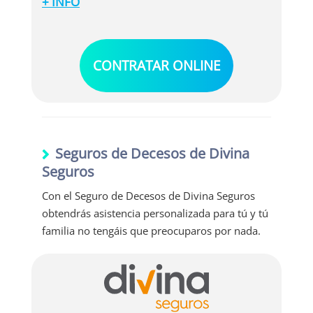
+ INFO
Además de las coberturas mencionadas, esta
póliza también protege tu vivienda y tus bienes
en los siguientes casos, ayudándote a reparar
la situación:
CONTRATAR ONLINE
Roturas de cristales de
electrodomésticos/li>
Cubre el mobiliario de jardín
Incluye robos, expoliaciones y atracos
Roturas de cristales o lozas sanitarias.
Seguros de Decesos de Divina
Seguros
Con el Seguro de Decesos de Divina Seguros
obtendrás asistencia personalizada para tú y tú
familia no tengáis que preocuparos por nada.