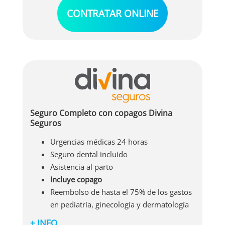
Segunda opinión médica
CONTRATAR ONLINE
Libre elección de especialistas y amplio
cuadro médico
Consultas de psicología y sesiones de
fisioterapia, logofoniatría y podología
Seguro Completo con copagos Divina
Seguros
Urgencias médicas 24 horas
Seguro dental incluido
Asistencia al parto
Incluye copago
Reembolso de hasta el 75% de los gastos
en pediatría, ginecología y dermatología
+ INFO