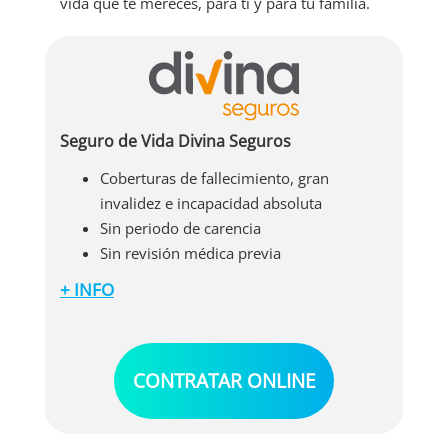
vida que te mereces, para ti y para tu familia.
Seguro de Vida Divina Seguros
Coberturas de fallecimiento, gran
invalidez e incapacidad absoluta
Sin periodo de carencia
Sin revisión médica previa
+ INFO
Además de lo anterior, con el seguro de vida de
Divina Seguros tendrás acceso a las siguientes
coberturas y ventajas:
Sin recargos por el fraccionamiento del
CONTRATAR ONLINE
pago de la prima
Cobertura completa desde el primer día