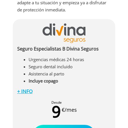
adapte a tu situación y empieza ya a disfrutar
de protección inmediata.
Seguro Especialistas B Divina Seguros
Urgencias médicas 24 horas
Seguro dental incluido
Asistencia al parto
Incluye copago
+ INFO
Además, este seguro de salud incluye las
siguientes coberturas:
Desde
9
Asistencia primaria: medicina general,
€/mes
pediatría, puericultura y servicios
ATS/DUE