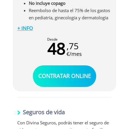
No incluye copago
Reembolso de hasta el 75% de los gastos
en pediatría, ginecología y dermatología
+ INFO
Con este seguro de salud, tendrás acceso a
prestaciones avanzadas como las siguientes:
Desde
48
,75
Hospitalización con habitación,
domiciliaria y psiquiátrica.
€/mes
Intervenciones quirúrgicas
Cobertura de prótesis y marcapasos
definitivo
CONTRATAR ONLINE
Ecobroncoscopia para cáncer de pulmón
sospechado o confirmado, re-
estadificación tras quimioterapia y
diagnóstico de masas
Litotricia endoureteral y vesical con láser
Seguros de vida
Con Divina Seguros, podrás tener el seguro de