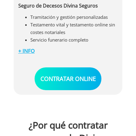
Seguro de Decesos Divina Seguros
Tramitación y gestión personalizadas
Testamento vital y testamento online sin
costes notariales
Servicio funerario completo
+ INFO
A mayores de los aspectos mencionados, este
seguro de decesos también incluye las
siguientes coberturas:
Asesoramiento legal integral postmortem
CONTRATAR ONLINE
Borrado digital
Traslados internacionales
Orientación sobre sucesiones y
tributación
¿Por qué contratar