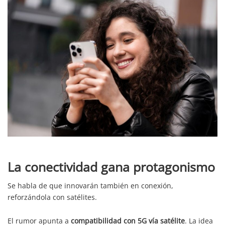
La conectividad gana protagonismo
Se habla de que innovarán también en conexión,
reforzándola con satélites.
El rumor apunta a
compatibilidad con 5G vía satélite
. La idea