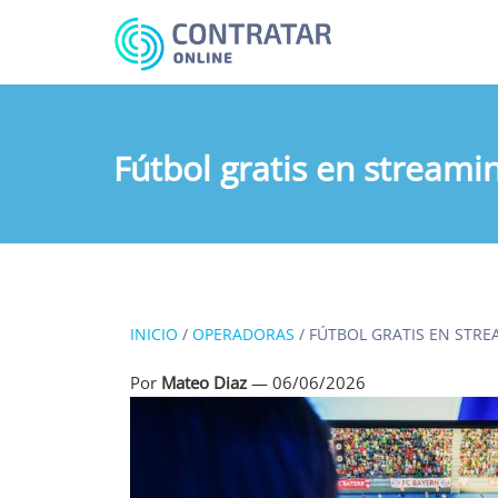
Busca
algo...
Fútbol gratis en streami
INICIO
/
OPERADORAS
/
FÚTBOL GRATIS EN STRE
Por
Mateo Diaz
—
06/06/2026