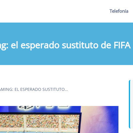
Telefonía
ng: el esperado sustituto de FIFA
AMING: EL ESPERADO SUSTITUTO…