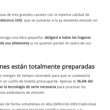
visiva de tres grandes canales con la máxima calidad de
Telecinco UHD
, que se sumarán a la ya existente emisión en
consigo una letra pequeña:
obligará a todos los hogares
de sus televisores
si no quieren perder el rastro de sus
iones están totalmente preparadas
un margen de tiempo razonable para que la ciudadanía
an un cuello de botella preocupante. Apenas el
36,6% del
n la tecnología de serie necesaria
para procesar los
uevos estándares de emisión.
se de forma simultánea en Alta Definición (HD) tradicional
servicio, quedarse rezagado significa renunciar a la