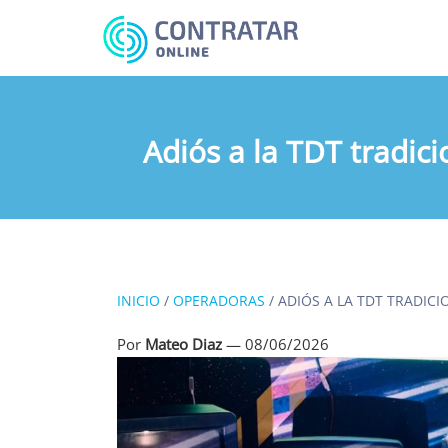
Busca
algo...
Adiós a la TDT tradic
INICIO
/
OPERADORAS
/
ADIÓS A LA TDT TRADICI
Por
Mateo Diaz
—
08/06/2026