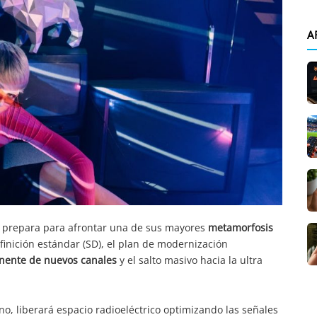
A
 prepara para afrontar una de sus mayores
metamorfosis
efinición estándar (SD), el plan de modernización
inente de nuevos canales
y el salto masivo hacia la ultra
no, liberará espacio radioeléctrico optimizando las señales