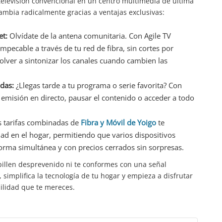
elevisión convencional en un centro multimedia de última
cambia radicalmente gracias a ventajas exclusivas:
et:
Olvídate de la antena comunitaria. Con Agile TV
impecable a través de tu red de fibra, sin cortes por
olver a sintonizar los canales cuando cambien las
adas:
¿Llegas tarde a tu programa o serie favorita? Con
 emisión en directo, pausar el contenido o acceder a todo
 tarifas combinadas de
Fibra y Móvil de Yoigo
te
dad en el hogar, permitiendo que varios dispositivos
orma simultánea y con precios cerrados sin sorpresas.
pillen desprevenido ni te conformes con una señal
, simplifica la tecnología de tu hogar y empieza a disfrutar
bilidad que te mereces.