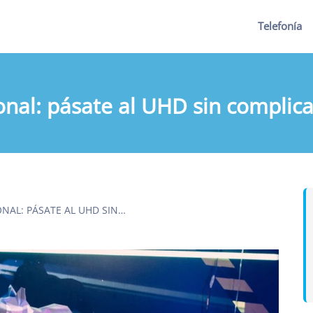
Telefonía
ional: pásate al UHD sin complica
ONAL: PÁSATE AL UHD SIN…