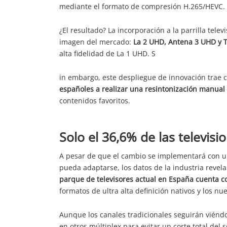
mediante el formato de compresión H.265/HEVC.
¿El resultado? La incorporación a la parrilla tele
imagen del mercado:
La 2 UHD, Antena 3 UHD y 
alta fidelidad de La 1 UHD. S
in embargo, este despliegue de innovación trae 
españoles a realizar una resintonización manual 
contenidos favoritos.
Solo el 36,6% de las televis
A pesar de que el cambio se implementará con 
pueda adaptarse, los datos de la industria revel
parque de televisores actual en España cuenta co
formatos de ultra alta definición nativos y los n
Aunque los canales tradicionales seguirán viéndo
en otros múltiplex para evitar un corte total del 