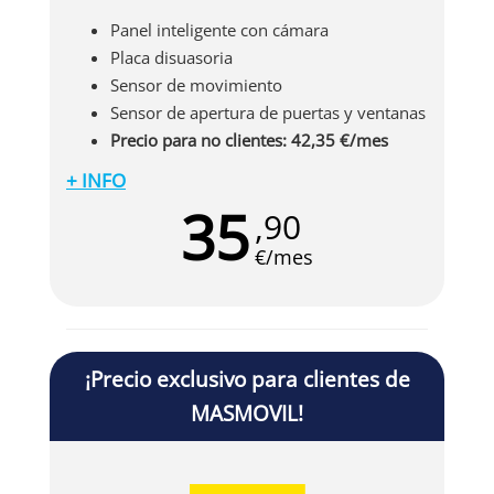
Panel inteligente con cámara
Placa disuasoria
Sensor de movimiento
Sensor de apertura de puertas y ventanas
Precio para no clientes: 42,35 €/mes
+ INFO
La
alarma para pisos MASMOVIL Alarmas
35
,90
cuenta con un sistema con aviso a la policía,
prestado por Verisure. Con este servicio
€/mes
contarás con una tecnología adaptada a tu
hogar, sin quedarte corto, con instalación
gratuita y precios claros y transparentes desde
el primer momento. Solo por ser cliente de
¡Precio exclusivo para clientes de
MASMOVIL (internet o móvil), contarás con un
MASMOVIL!
precio exclusivo.