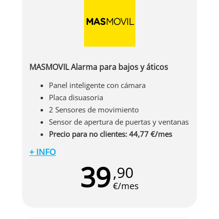
MASMOVIL Alarma para bajos y áticos
Panel inteligente con cámara
Placa disuasoria
2 Sensores de movimiento
Sensor de apertura de puertas y ventanas
Precio para no clientes: 44,77 €/mes
+ INFO
La
alarma para bajos y áticos MASMOVIL
39
,90
Alarmas
cuenta con un sistema específico para
inmuebles con dos accesos, ofreciendo la
€/mes
posibilidad de sumar más dispositivos de
seguridad. Este tipo de vivienda merece un
sistema de seguridad personalizado para tener